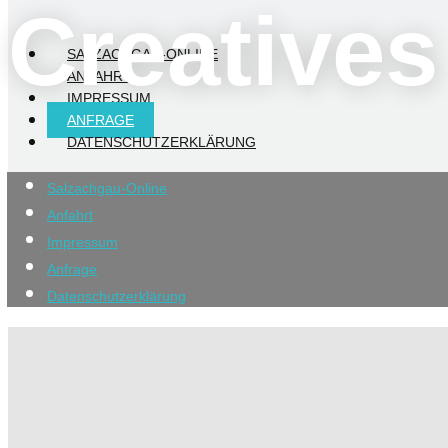
Creative
SALZACHGAU-ONLINE
ANFAHRT
IMPRESSUM
ANFRAGE
DATENSCHUTZERKLÄRUNG
Salzachgau-Online
Anfahrt
Impressum
Anfrage
Datenschutzerklärung